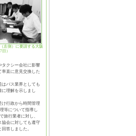
（左側）に要請する大阪
7日）
やタクシー会社に影響
て率直に意見交換した
題はバス業界としても
確に理解を示しまし
受け行政から時間管理
管理等について指導し
同で旅行業者に対し、
ス協会に対しても遵守
と回答しました。