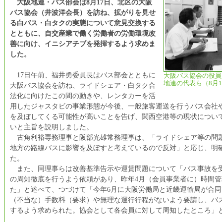
大阪地連・バス部会は8月17日、北区の大阪
バス協会（井波洋会長）を訪ね、拡がりを見せ
る白バス・白タクの実態について意見交換する
とともに、自交産業で働く労働者の労働環境改
善に向け、イニシアチブを発揮するよう求めま
した。
17日午前、福井勇委員長はバス部会とともに
大阪バス協会の役員
地連の代表ら（8月1
大阪バス協会を訪ね、ライドシェア・白タク合
法化に向けたこの間の動きや、レンタカーを活
用したジャスタビの事業形態が今後、一般旅客運送を行うバス会社
を及ぼしてくる可能性が高いことを告げ、関西空港等の現状につい
いと主旨を説明しました。
古角利裕専務理事と阪部光雄常務理事は、「ライドシェア等の問
地方の路線バスに影響を及ぼすと考えているので反対」と応じ、明
た。
また、同理事らは改善基準告示や運賃問題について「バス事故を
の周知徹底を行うよう依頼があり、昨年4月（会員事業者に）時間
た」と述べて、つづけて「今年6月に大阪労働局と近畿運輸局が合
（不当な）手数料（要求）や無理な運行行程がないよう要請し、バ
するよう求められた。協会として各会員に対して周知したところ」