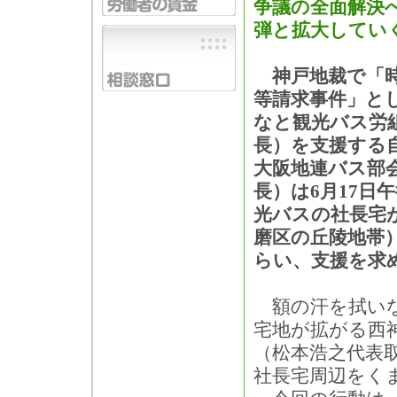
争議の全面解決へ
弾と拡大してい
神戸地裁で「時
等請求事件」と
なと観光バス労
長）を支援する
大阪地連バス部
長）は6月17日
光バスの社長宅
磨区の丘陵地帯
らい、支援を求
額の汗を拭いな
宅地が拡がる西
（松本浩之代表
社長宅周辺をく