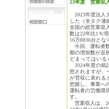
23年度 営業収
2023年度法
した（全タク連
全国の総営業収入
数は22年比1％増
16万8836台と
今回、運転者数
都の増加数が反
どまってはいる
2024年度の
想されますが、
が営収に表れる
把握し、事業へ
運転者の労働環
す。
営業収入は、202