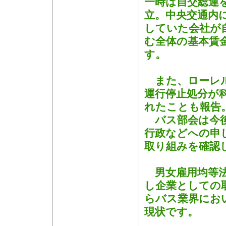
一時は自交総連
立。中央交通内
していた会社が
む全体の基本賃
す。
また、ローレル
運行停止処分が
れたことも報告
バス部会は今後
行政などへの申
取り組みを確認
男女雇用均等法
し企業としての
らバス業界にお
現状です。