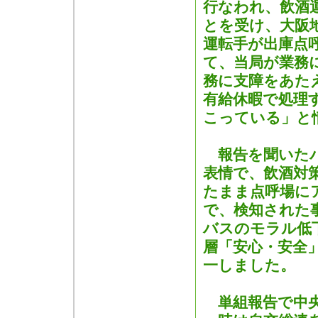
行なわれ、飲酒
とを受け、大阪
運転手が出庫点
て、当局が業務
務に支障をあた
有給休暇で処理
こっている」と
報告を聞いたバ
表情で、飲酒対
たまま点呼場に
で、検知された
バスのモラル低
層「安心・安全
一しました。
単組報告で中央