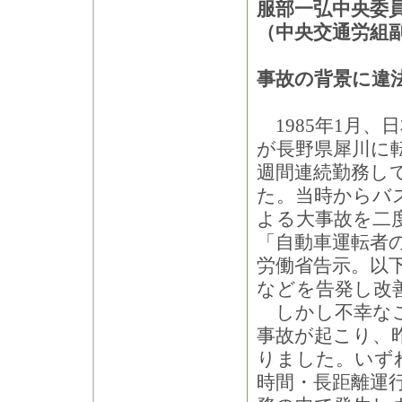
服部一弘中央委
（中央交通労組
事故の背景に違
1985年1月、
が長野県犀川に
週間連続勤務し
た。当時からバ
よる大事故を二
「自動車運転者
労働省告示。以
などを告発し改
しかし不幸なこ
事故が起こり、
りました。いず
時間・長距離運