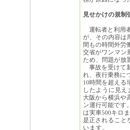
見せかけの規制
運転者と利用者
が、その内容は厚
間もの時間外労
交省がワンマン
ため、問題が放
事故を受けて新
れ、夜行乗務につ
10時間を超え
したように見え
大阪から横浜や
ン運行可能です
は実車500キ
是正されること
います。