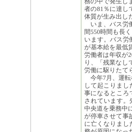
務の中で発生し
者の81％に達
体質が生み出し
いま、バス労働
間550時間も長
います。バス労
が基本給を最低
労働者は年収が
り、「残業なし
労働に駆りたて
今年7月、運転
して起こりまし
事になるところ
されています。
中央道を乗務中
が停車させて事
に亡くなりまし
務が原因になっ