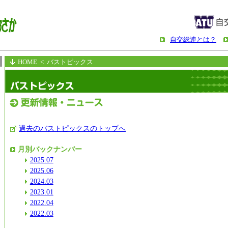
自交総連とは？
HOME
< バストピックス
過去のバストピックスのトップへ
月別バックナンバー
2025.07
2025.06
2024.03
2023.01
2022.04
2022.03