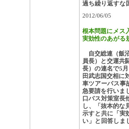
過ち繰り返すな
2012/06/05
根本問題にメス
実効性のあがる
自交総連（飯沼
員長）と交運共
長）の連名で5月
田武志国交相に
車ツアーバス事
急要請を行いま
口バス対策室長
し、「抜本的な
示すと共に「実
い」と回答しま