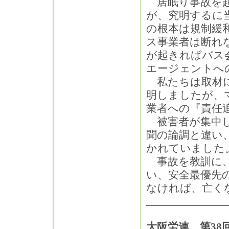
居眠り事故を起
が、究明するに
の根本は規制緩
ス事業者は断れ
が起きればバス
エージェントへ
私たちは取材に
明しましたが、
業者への『責任
被害者が集中し
聞の論調と違い
かれていました
事故を教訓に、
い、安全最優先
なければ、亡く
大阪労連 第38