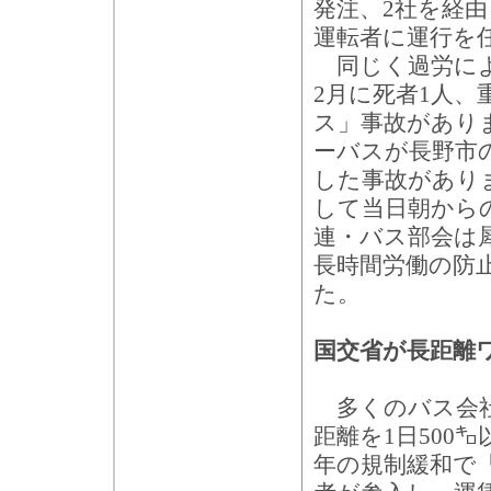
発注、2社を経
運転者に運行を
同じく過労によ
2月に死者1人、
ス」事故があり
ーバスが長野市の
した事故があり
して当日朝から
連・バス部会は
長時間労働の防
た。
国交省が長距離
多くのバス会社
距離を1日500
年の規制緩和で