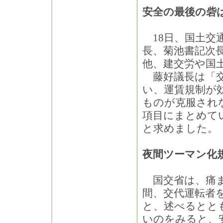
安全の最後の砦
18日、国土交
長、菊池書記次
他、建交労や国
藤好議長は「交
い、運賃規制が
ものが克服され
項目にまとめて
と求めました。
夜間ツーマン化
国交省は、痛ま
間、交代運転者
と、述べるとと
いのをみると、