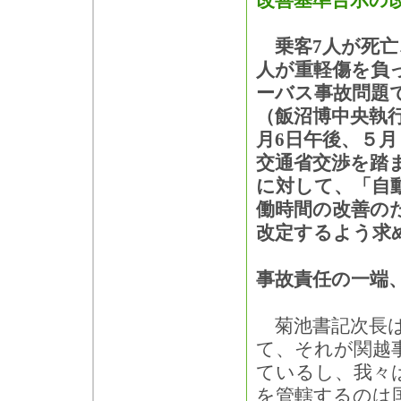
改善基準告示の
乗客7人が死亡
人が重軽傷を負
ーバス事故問題
（飯沼博中央執
月6日午後、５
交通省交渉を踏
に対して、「自
働時間の改善の
改定するよう求
事故責任の一端
菊池書記次長は
て、それが関越
ているし、我々
を管轄するのは