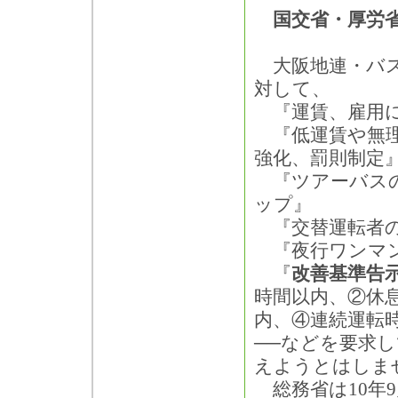
国交省・厚労省
大阪地連・バス
対して、
『運賃、雇用に
『低運賃や無理
強化、罰則制定
『ツアーバスの
ップ』
『交替運転者の
『夜行ワンマン
『
改善基準告
時間以内、②休息
内、④連続運転
──などを要求
えようとはしま
総務省は10年