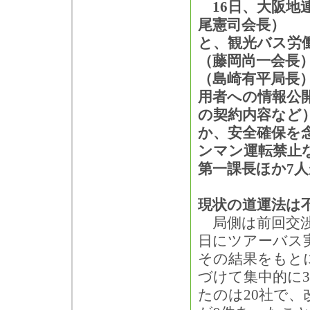
16日、大阪地
尾憲司会長）
と、観光バス労
（藤岡尚一会長
（島崎有平局長
用者への情報公
の契約内容など
か、安全確保を
ンマン運転禁止
第一課長ほか7
現状の道運法は
局側は前回交渉（
日にツアーバス
その結果をもと
づけて集中的に
たのは20社で、