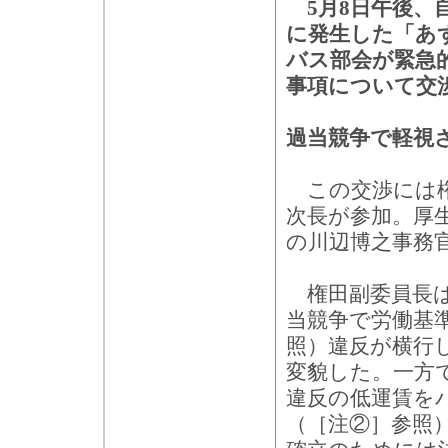
5月8日午後、
に発生した「あ
バス部会が緊急
事項について交
過当競争で軽視
この交渉には権
次長が参加。厚
の川辺博之事務
権田副委員長は
当競争で労働基
照）違反が横行
変貌した。一方
違反の低運賃を
（［注②］参照