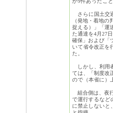
が9件あったこ
さらに国土交通
（発地・着地の
捉える）」「運
た通達を4月2
確保」および「
いて省令改正を
た。
しかし、利用者
ては、「制度改
ので（本省に）
組合側は、夜行
で運行するなど
に禁止しないと
と指摘。