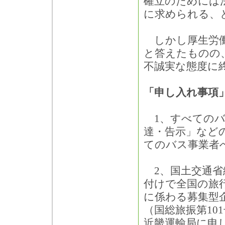
確立のためには
に求められる、
しかし厚生労働
と答えたものの
不誠実な態度に
「申し入れ事項
1、すべてのバ
達・告示」など
てのバス事業者
2、国土交通省総
付けで全国の旅
に係わる募集型
（国総旅振第10
近畿運輸局に申