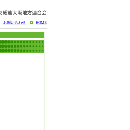
お問い合わせ
HOME