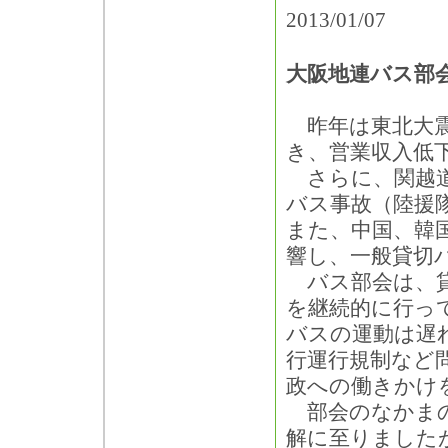
2013/01/07
大阪地連バス部
昨年は東北大震
き、営業収入低
さらに、関越道
バス事故（陸援
また、中国、韓
響し、一般貸切
バス部会は、貸
を継続的に行っ
バスの運動は遅
行運行規制など
政への働きかけ
部会のなかまの
解に至りました