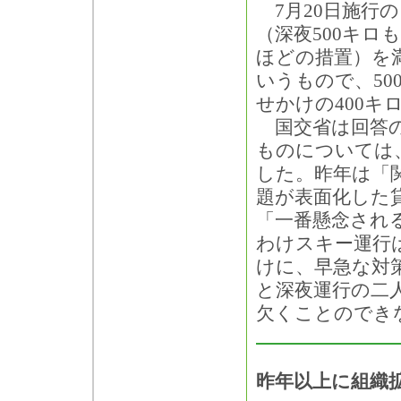
7月20日施行
（深夜500キ
ほどの措置）を
いうもので、5
せかけの400
国交省は回答の
ものについては
した。昨年は「
題が表面化した
「一番懸念され
わけスキー運行
けに、早急な対
と深夜運行の二
欠くことのでき
昨年以上に組織