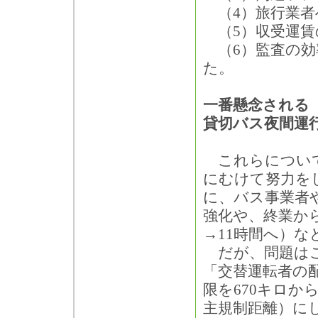
（4）旅行業者
（5）収受運賃
（6）監査の効
た。
一番懸念される
貸切バス夜間運
これらについて
にむけて努力を
に、バス事業者
強化や、終業か
→11時間へ）
だが、問題はこ
「交替運転者の
限を670キロか
主規制距離）に