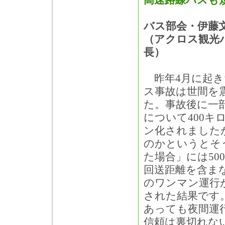
高速路線バスも
バス部会・伊藤
（アクロス観光
長）
昨年4月に起き
ス事故は世間を
た。事故後に一
について400キ
ン化されました
のかというとそ
た場合」には5
回送距離を含ま
のワンマン運行
された結果です。
あっても夜間運
信頼は裏切れな