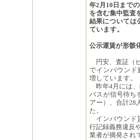
年2月10日まで
を含む集中監査
結果については
ています。
公示運賃が形骸
円安、査証（ビ
でインバウンド
増しています。
昨年4月には、
バスが信号待ち
アー）、合計2
た。
インバウンド貸
行記録義務違反
業者が摘発され