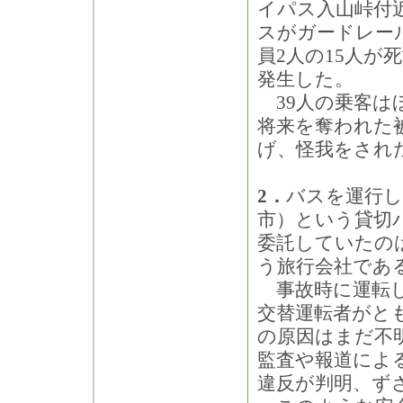
イパス入山峠付
スがガードレー
員2人の15人が
発生した。
39人の乗客は
将来を奪われた
げ、怪我をされ
2．
バスを運行し
市）という貸切
委託していたの
う旅行会社であ
事故時に運転し
交替運転者がと
の原因はまだ不
監査や報道によ
違反が判明、ず