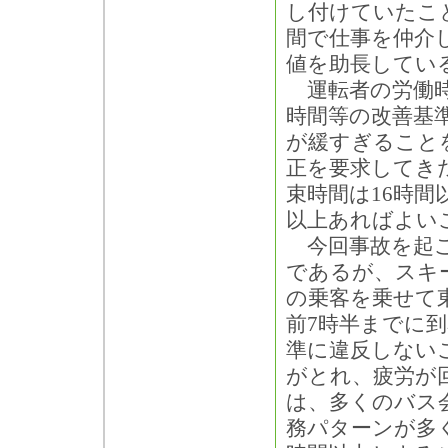
し付けていたこ
間で仕事を仲介
値を助長してい
運転者の労働時
時間等の改善基
が緩すぎること
正を要求してき
束時間は16時間
以上あればよい
今回事故を起こ
であるが、スキ
の乗客を乗せて
前7時半までに
準に違反しない
がとれ、疲労が
は、多くのバス
務パターンが多