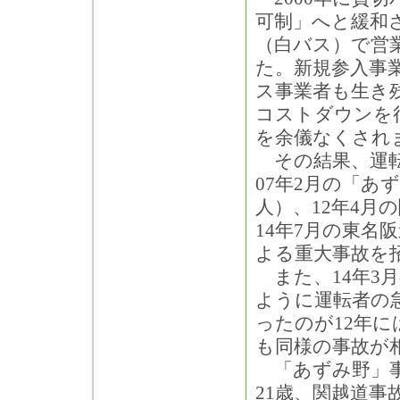
可制」へと緩和
（白バス）で営
た。新規参入事
ス事業者も生き
コストダウンを
を余儀なくされ
その結果、運転
07年2月の「あ
人）、12年4月
14年7月の東名
よる重大事故を
また、14年3月
ように運転者の急
ったのが12年に
も同様の事故が
「あずみ野」事
21歳、関越道事