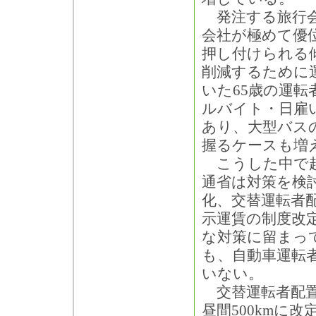
発注する旅行会
会社が極めて優
押し付けられる
削減するために
いた65歳の運
ルバイト・日雇
あり、大型バス
握るケースも増
こうした中で起
通省は対策を検
化、交替運転者
示運賃の制度改
な対策に留まっ
も、自動車運転
いない。
交替運転者配置基
昼間500kmに