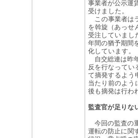
事業者が公示運
受けました。
この事業者はラ
を斡旋（あっせ
受注していました
年間の猶予期間
化しています。
自交総連は昨年
反を行なってい
て摘発するよう
当たり前のよう
後も摘発は行わ
監査官が足りな
今回の監査の重
運転の防止に関