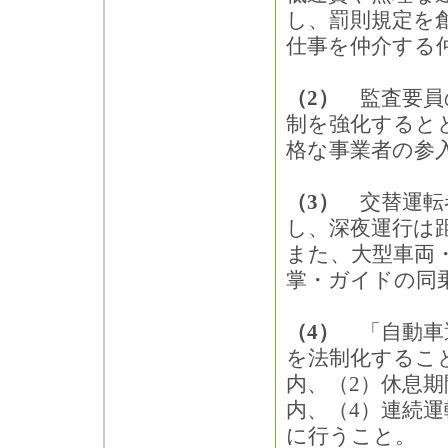
し、罰則規定を
仕事を仲介する
（2）
監査要員
制を強化すると
格な事業者の参
（3）
交替運転者
し、深夜運行は
また、大型車両
掌・ガイドの同
（4）
「自動車
を法制化すること
内、（2）休息期
内、（4）連続
に行うこと。