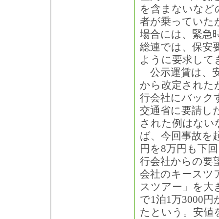
を含まないなど
者が乗っていた
場合には、緊急
総連では、保安
ように要求して
公示運賃は、安
から改定された
行会社にバック
交通省に要請した
された例はない
ば、今回事故を
円を8万円も下回
行会社からの要
会社のキースツ
スツアー」を大
で1泊1万300
たという。安値