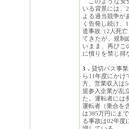
このような安全
いる背景には、2
よる過当競争が
く告発し続け、1
道事故（2人死
てきたが、規制
いまま、再びこ
に憤りを禁じ得
3．
貸切バス事業
ら11年度にかけ
方、営業収入は5
規参入企業が乱
た。運転者には
運転者（乗合を含
は385万円に
る事故は02年度
増している。