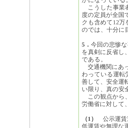
かになっている
こうした事業者
度の定員が全国
クも含めて12
のでは、十分に
5．
今回の悲惨な
を真剣に反省し
である。
交通機関にあっ
わっている運転
善して、安全運
い限り、真の安
この観点から、
労働省に対して
（1）
公示運賃
低運賃や無理な