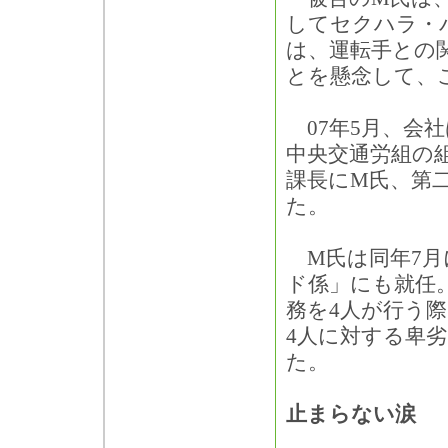
してセクハラ・
は、運転手との
とを懸念して、
07年5月、会
中央交通労組の
課長にM氏、第
た。
M氏は同年7月
ド係」にも就任
務を4人が行う
4人に対する卑
た。
止まらない涙