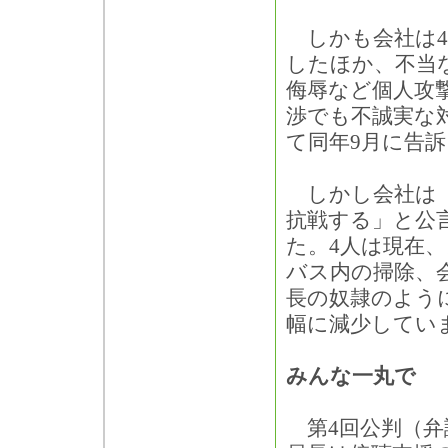
しかも会社は4
したほか、不当
侮辱など個人攻
渉でも不誠実な
て同年9月に告
しかし会社は「
抗戦する」と公
た。4人は現在
バス内の掃除、
長の奴隷のよう
幅に減少してい
みんな一丸で
第4回公判（弁