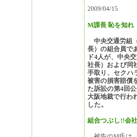
2009/04/15
M課長 恥を知れ
中央交通労組（
長）の組合員で
ド4人が、中央
社長）および同
手取り、セクハ
被害の損害賠償
た訴訟の第4回公
大阪地裁で行わ
した。
組合つぶし!!会
被告のM氏は、