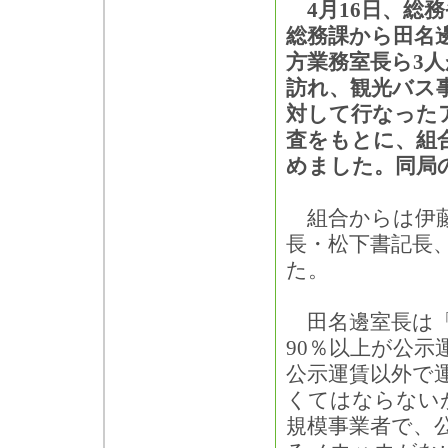
4月16日、総
総務課から田名
方業務室長ら3
訪れ、観光バス事
対して行なった
査をもとに、組
めました。同局の
組合からは伊藤
長・松下書記長
た。
田名邊室長は「
90％以上が公
公示運賃以外で
くてはならない
規模事業者で、