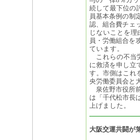
与の一律8％カ
続して最下位の
員基本条例の制
認、組合費チェ
じないことを理
員・労働組合を
ています。
これらの不当労
に救済を申し立
す。市側はこれ
央労働委員会と
泉佐野市役所前
は「千代松市長
上げました。
大阪交運共闘が第