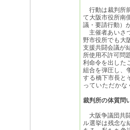
行動は裁判所前
て大阪市役所南
議・要請行動）
主催者あいさつ
野市役所でも大阪
支援共闘会議が
所使用不許可問題
利命令を出した
組合を弾圧し、
する橋下市長と
っていただかな
裁判所の体質問
大阪争議団共闘
ル選挙は残念な