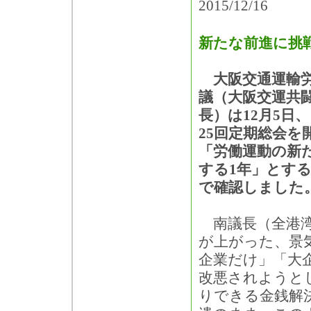
2015/12/16
新たな前進に挑
大阪交通運輸労
議（大阪交運共
長）は12月5日
25回定期総会を
「労働運動の新
する1年」とす
で確認しました
南議長（全港湾
が上がった、景
企業だけ」「大
改悪されようと
りできる金銭解