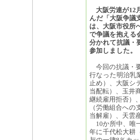
大阪労連が12
んだ「大阪争議
は、大阪市役所
で争議を抱える会
分かれて抗議・
参加しました。
今回の抗議・要
行なった明治乳
止め）、大阪シ
当配転）、玉井
継続雇用拒否）
（労働組合への
当解雇）、天雲
10か所中、唯一
年に千代松大耕