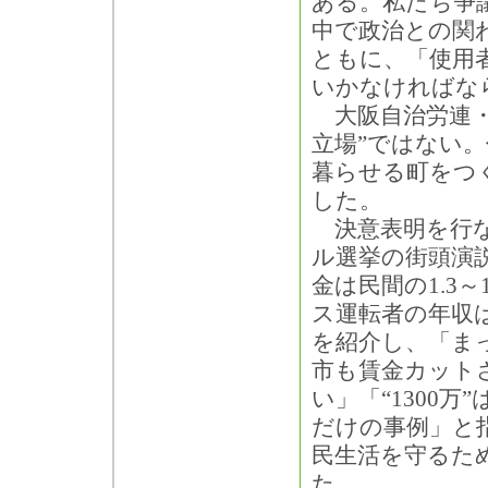
ある。私たち争
中で政治との関
ともに、「使用
いかなければな
大阪自治労連・
立場”ではない
暮らせる町をつ
した。
決意表明を行な
ル選挙の街頭演
金は民間の1.3
ス運転者の年収は
を紹介し、「ま
市も賃金カット
い」「“1300
だけの事例」と
民生活を守るた
た。