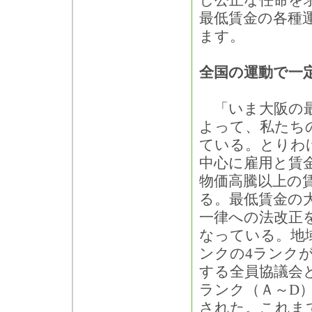
し公正な任命を
最低賃金の各種
ます。
全国の運動で一
「いま大阪の最
よって、私たち
ている。とりわ
中心に雇用と賃
物価高騰以上の
る。最低賃金の
一律への法改正
なっている。地
ンクの4ランク
する全員協議会
ランク（Ａ～D
された。これま