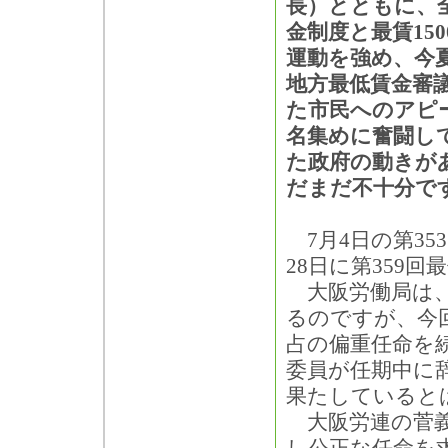
長）とともに、
金制度と最賃15
運動を強め、今
地方最低賃金審
た市民へのアピ
名集めに奮闘して
た政府の動きが
だまだ不十分で
7月4日の第35
28日に第359
大阪労働局は、
るのですが、今
占の偏重任命を
委員が任期中に
果たしていると
大阪労連の菅義