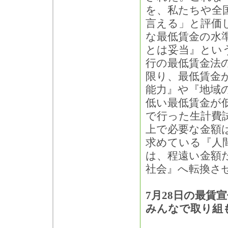
を、私たちや全
言える」と評価
な最低賃金の水
とは妥当』とい
行の最低賃金法
限り、最低賃金
能力』や『地域
低い最低賃金が
で行った生計費
上で必要な金額
求めている『人
は、程遠い金額
社会』へ転換さ
7月28日の最賃
みんなで取り組