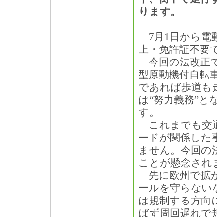
ります。
7月1日から電動
上・免許証不要
今回の法改正で
型原動機付自転
であれば歩道も
は“努力義務”
す。
これまでも交通
ードが関係した
ません。今回の
ことが懸念され
先に欧州で拡が
ールを守らない
は規制する方向
ばず周回遅れで