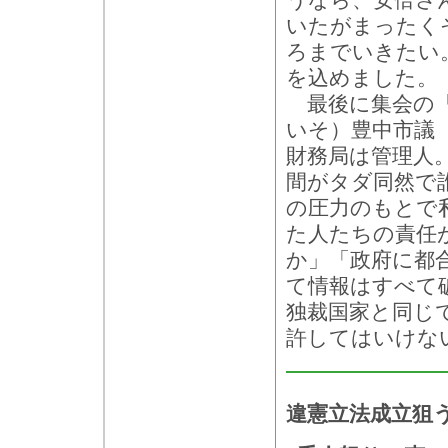
うなら、安倍さ
いたがまったく
ろまでいきたい
を込めました。
最後に集会の「
いそ）豊中市議
財務局は管理人
間がタダ同然で
の圧力のもとで
た人たちの責任
か」「政府に都
て情報はすべて
独裁国家と同じ
許してはいけな
違憲立法成立狙う