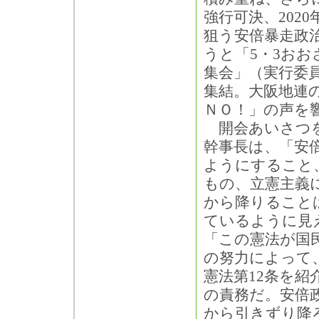
強行可決、202
狙う安倍暴走政
うと「5・3おお
集会」（実行委員
集結。大阪地連
ＮＯ！」の声を
開会あいさつを
幹事長は、「安
ようにすること
もの、立憲主義
から降りること
ているように見
「この憲法が国
の努力によって
憲法第12条を
の責務だ。安倍
から引きずり降