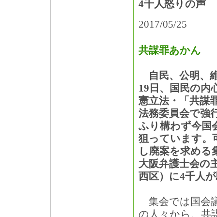
4千人怒りの声
2017/05/25
共謀罪あかん
自民、公明、維
19日、国民の内
憲立法・「共謀
法務委員会で強
ふり構わず今国
狙っています。
し廃案を求める集
大阪弁護士会の
西区）に4千人
集会では国会議
の人々から、共