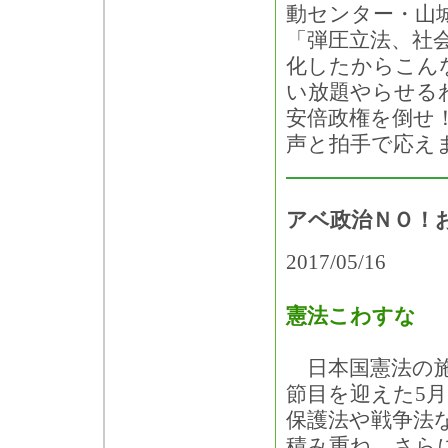
動センター・山
「弾圧立法、社
化したからこん
い放題やらせる
安倍政権を倒せ
声と拍手で応え
アベ政治ＮＯ！
2017/05/16
憲法こわすな
日本国憲法の施
節目を迎えた5月
保護法や戦争法
積み重ね、さら