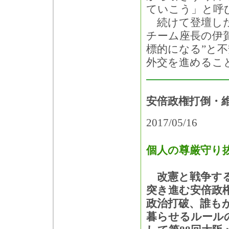
ていこう」と呼
続けて登壇した
チーム座長の伊
標的になる”と
外交を進めるこ
安倍政権打倒・
2017/05/16
個人の尊厳守り
改憲と戦争す
突き進む安倍政
政治打破、誰も
暮らせるルール