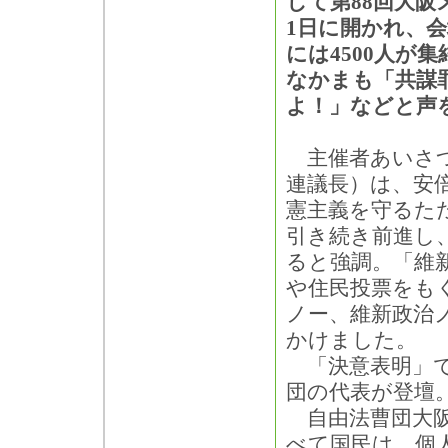
して第88回大阪
1日に開かれ、
には4500人が
なかまも「共謀
よ！」などと声
主催者あいさつ
連議長）は、安
憲主義を守るた
引き続き前進し
ると強調。「維
や住民投票をも
ノー、維新政治
かけました。
「決意表明」で
団の代表が登壇
自由法曹団大阪
べて国民は、個