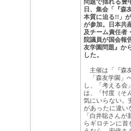
問題で揺れる豊中
日、集会「『森
本質に迫る!!」が
が参加。日本共
及チーム責任者
院議員が国会報
友学園問題』か
した。
主催は「『森友
「森友学園」へ
し、「考える会
は、「忖度（そ
気にいらない。
があったに違い
「白井聡さんが
らギロチンに首