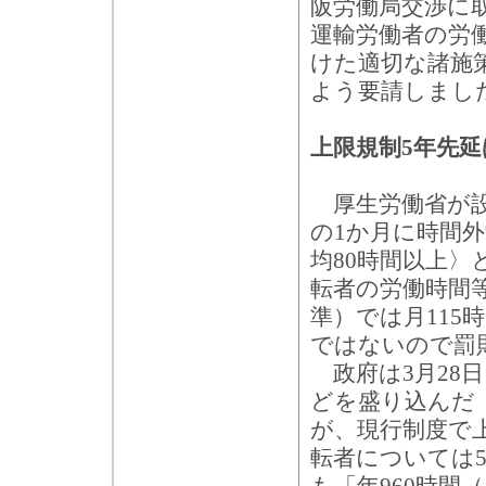
阪労働局交渉に
運輸労働者の労
けた適切な諸施
よう要請しまし
上限規制5年先延
厚生労働省が設
の1か月に時間外
均80時間以上
転者の労働時間
準）では月115
ではないので罰
政府は3月28
どを盛り込んだ
が、現行制度で
転者については