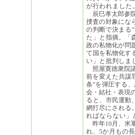
が行われました
辰巳孝太郎参院
捜査の対象になら
の判断で決まる
た」と指摘。「
政の私物化が問
て国を私物化す
い」と批判しま
照屋寛徳衆院議
前を変えた共謀罪
条”を弾圧する、
会・結社・表現
ると、市民運動
網打尽にされる
ればならない」
昨年10月、米
れ、5か月もの