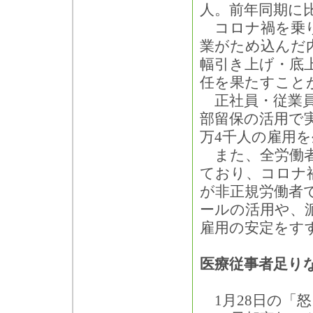
人。前年同期に
コロナ禍を乗り
業がため込んだ
幅引き上げ・底
任を果たすこと
正社員・従業員の
部留保の活用で
万4千人の雇用
また、全労働者
ており、コロナ
が非正規労働者
ールの活用や、
雇用の安定をす
医療従事者足り
1月28日の「