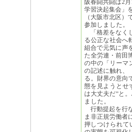
阪春闘共闘は2月
学習決起集会」
（大阪市北区）で
参加しました。
「格差をなくし
る公正な社会へ
組合で元気に声
た全労連・前田
の中の「リーマ
の記述に触れ、
る。財界の意向
態を見ようとせ
は大丈夫だ”と
ました。
行動提起を行な
ま非正規労働者
押しつけられて