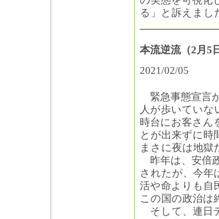
の実態を可視化
る」と訴えまし
本流逆流（2月5
2021/02/05
緊急事態宣言が
人が歩いていな
時台にお客さん
とが出来ずに時
まさに夜は地獄
昨年は、安倍政
されたが、今年
活や命よりも自
この国の政治は
そして、連日テ