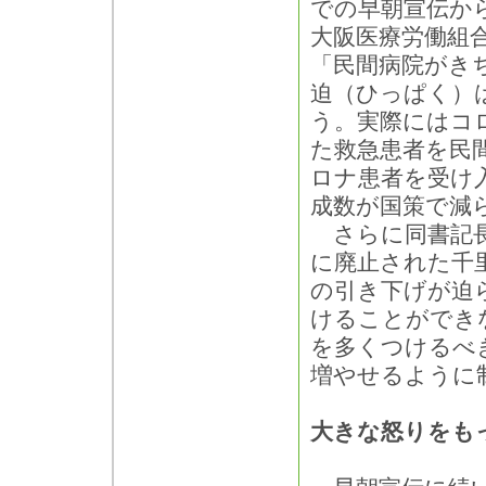
での早朝宣伝か
大阪医療労働組
「民間病院がき
迫（ひっぱく）
う。実際にはコ
た救急患者を民
ロナ患者を受け
成数が国策で減
さらに同書記長
に廃止された千
の引き下げが迫
けることができ
を多くつけるべ
増やせるように
大きな怒りをも