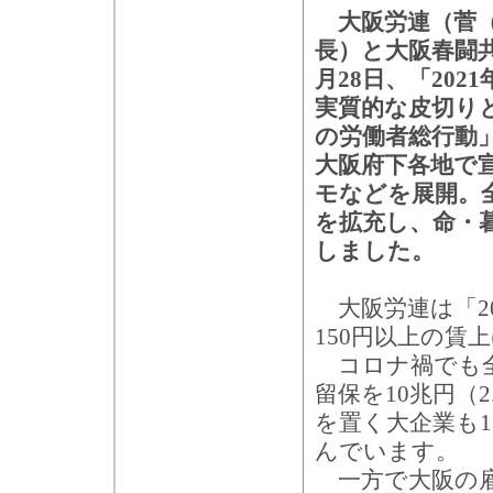
大阪労連（菅（
長）と大阪春闘
月28日、「202
実質的な皮切り
の労働者総行動
大阪府下各地で
モなどを展開。
を拡充し、命・
しました。
大阪労連は「20
150円以上の賃
コロナ禍でも全
留保を10兆円（2
を置く大企業も1
んでいます。
一方で大阪の雇